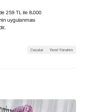
de 259 TL ile 8.000
inin uygulanması
ir.
Cezalar
Yerel Yönetim