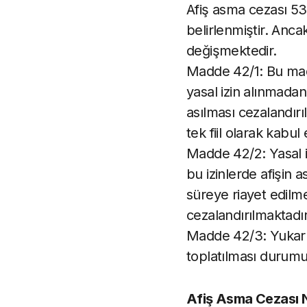
Afiş asma cezası 5
belirlenmiştir. Anc
değişmektedir.
Madde 42/1: Bu mad
yasal izin alınmadan
asılması cezalandırı
tek fiil olarak kabul
Madde 42/2: Yasal iz
bu izinlerde afişin 
süreye riayet edilme
cezalandırılmaktadır
Madde 42/3: Yukarıd
toplatılması durumu
Afiş Asma Cezası 