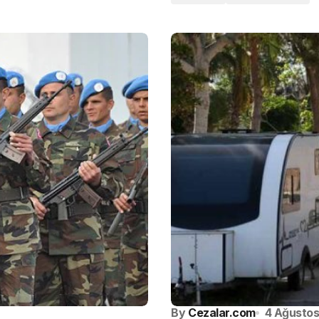
By
Cezalar.com
4 Ağusto