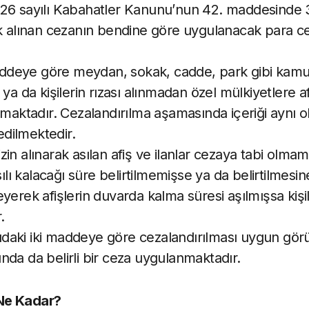
326 sayılı Kabahatler Kanunu’nun 42. maddesinde 
ak alınan cezanın bendine göre uygulanacak para ce
deye göre meydan, sokak, cadde, park gibi kamuy
 ya da kişilerin rızası alınmadan özel mülkiyetlere af
lmaktadır. Cezalandırılma aşamasında içeriği aynı ol
 edilmektedir.
in alınarak asılan afiş ve ilanlar cezaya tabi olmama
asılı kalacağı süre belirtilmemişse ya da belirtilmes
yerek afişlerin duvarda kalma süresi aşılmışsa kişi
.
aki iki maddeye göre cezalandırılması uygun görül
nda da belirli bir ceza uygulanmaktadır.
Ne Kadar?