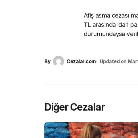
Afiş asma cezası ma
TL arasında idari 
durumundaysa verile
By
Cezalar.com
Updated on
Mart
Diğer Cezalar