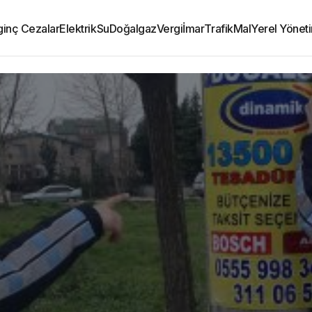
lginç Cezalar
Elektrik
Su
Doğalgaz
Vergi
İmar
Trafik
Mal
Yerel Yönet