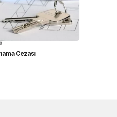
18
lmama Cezası