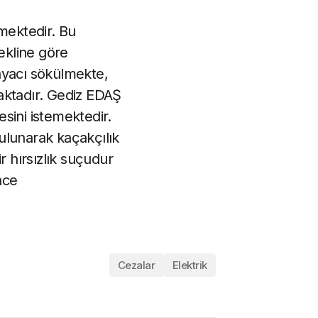
lmektedir. Bu
ekline göre
ayacı sökülmekte,
aktadır. Gediz EDAŞ
esini istemektedir.
ulunarak kaçakçılık
r hırsızlık suçudur
nce
Cezalar
Elektrik