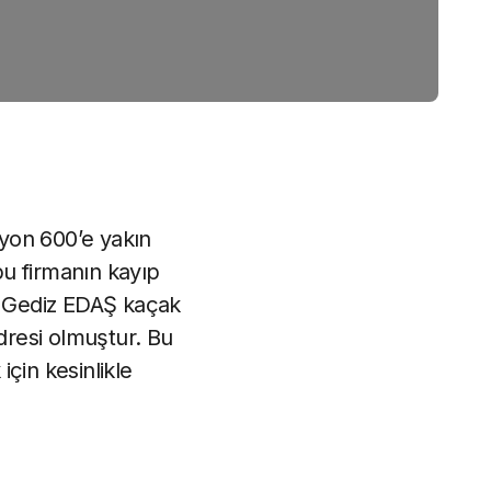
yon 600’e yakın
bu firmanın kayıp
an Gediz EDAŞ kaçak
dresi olmuştur. Bu
çin kesinlikle