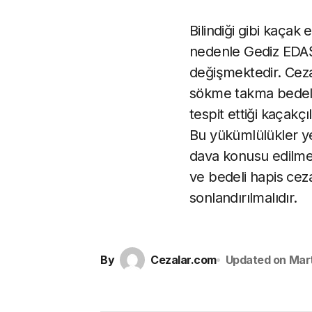
Bilindiği gibi kaçak
nedenle Gediz EDAŞ k
değişmektedir. Ceza
sökme takma bedeli 
tespit ettiği kaçakç
Bu yükümlülükler ye
dava konusu edilmekt
ve bedeli hapis ceza
sonlandırılmalıdır.
By
Cezalar.com
Updated on
Mart