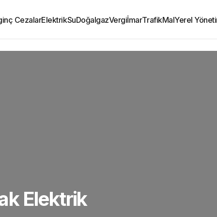
lginç Cezalar
Elektrik
Su
Doğalgaz
Vergi
İmar
Trafik
Mal
Yerel Yönet
k Elektrik