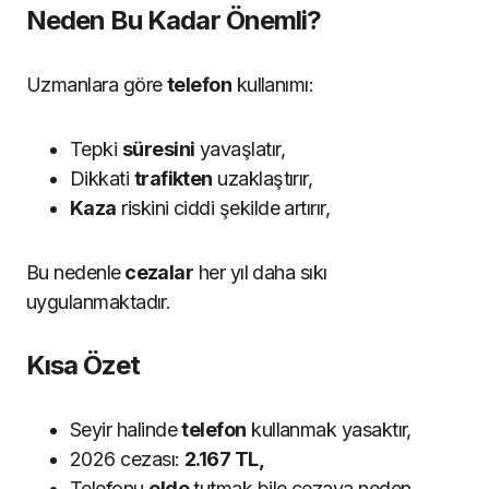
Neden Bu Kadar Önemli?
Uzmanlara göre
telefon
kullanımı:
Tepki
süresini
yavaşlatır,
Dikkati
trafikten
uzaklaştırır,
Kaza
riskini ciddi şekilde artırır,
Bu nedenle
cezalar
her yıl daha sıkı
uygulanmaktadır.
Kısa Özet
Seyir halinde
telefon
kullanmak yasaktır,
2026 cezası:
2.167 TL,
Telefonu
elde
tutmak bile cezaya neden